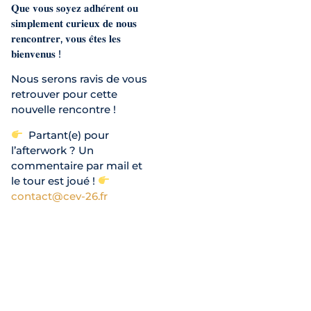
𝐐𝐮𝐞 𝐯𝐨𝐮𝐬 𝐬𝐨𝐲𝐞𝐳 𝐚𝐝𝐡𝐞́𝐫𝐞𝐧𝐭 𝐨𝐮
𝐬𝐢𝐦𝐩𝐥𝐞𝐦𝐞𝐧𝐭 𝐜𝐮𝐫𝐢𝐞𝐮𝐱 𝐝𝐞 𝐧𝐨𝐮𝐬
𝐫𝐞𝐧𝐜𝐨𝐧𝐭𝐫𝐞𝐫, 𝐯𝐨𝐮𝐬 𝐞̂𝐭𝐞𝐬 𝐥𝐞𝐬
𝐛𝐢𝐞𝐧𝐯𝐞𝐧𝐮𝐬 !
Nous serons ravis de vous
retrouver pour cette
nouvelle rencontre !
Partant(e) pour
l’afterwork ? Un
commentaire par mail et
le tour est joué !
contact@cev-26.fr