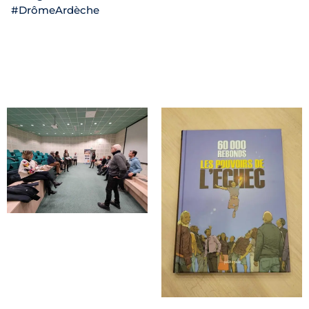
#DrômeArdèche