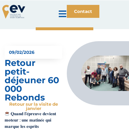
Contact
09/02/2026
Retour
petit-
déjeuner 60
000
Rebonds
Retour sur la visite de
janvier
𝐐𝐮𝐚𝐧𝐝 𝐥’𝐞́𝐩𝐫𝐞𝐮𝐯𝐞 𝐝𝐞𝐯𝐢𝐞𝐧𝐭
𝐦𝐨𝐭𝐞𝐮𝐫 : 𝐮𝐧𝐞 𝐦𝐚𝐭𝐢𝐧𝐞́𝐞 𝐪𝐮𝐢
𝐦𝐚𝐫𝐪𝐮𝐞 𝐥𝐞𝐬 𝐞𝐬𝐩𝐫𝐢𝐭𝐬